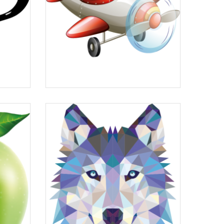
Sticker avion rouge...
à partir de
12,31 €