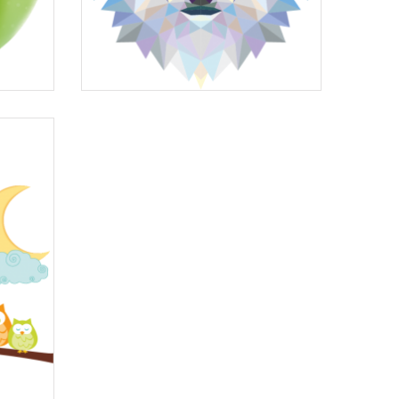
e
Tête de loup géométrique
à partir de
6,65 €