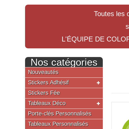
Toutes les 
s
L'ÉQUIPE DE COLO
Nos catégories
Nouveautés
Stickers Adhésif
Stickers Fée
Tableaux Déco
Porte-clés Personnalisés
Tableaux Personnalisés