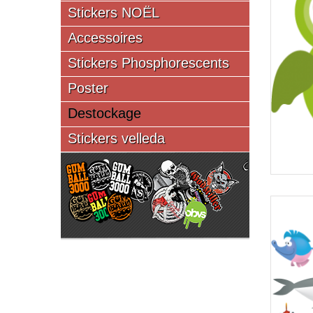
Stickers NOËL
Accessoires
Stickers Phosphorescents
Poster
Destockage
Stickers velleda