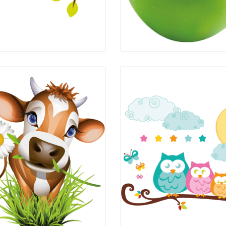
Stickers Hiboux sur...
Stickers pomme vert
à partir de
à partir de
7,52 €
3,50 €