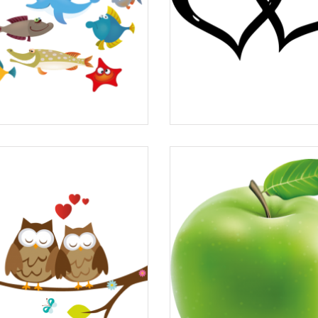
kit stickers marin
Stickers cœurs...
à partir de
à partir de
5,74 €
22,05 €