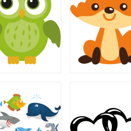
Stickers hibou vert
Stickers Renard rou
à partir de
à partir de
8,66 €
8,66 €