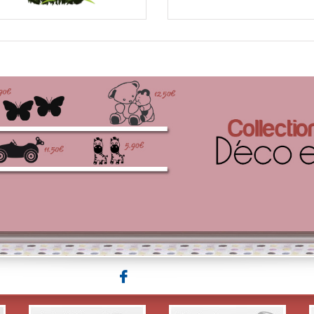
Stickers vache fleur...
Kit Stickers branche..
à partir de
à partir de
3,50 €
12,45 €