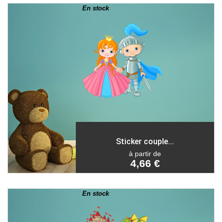
En stock
Sticker couple...
à partir de
4,66 €
En stock