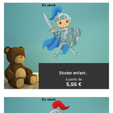
En stock
Sticker enfant...
à partir de
5,55 €
En stock