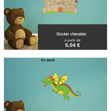
Sticker chevalier...
à partir de
5,04 €
En stock