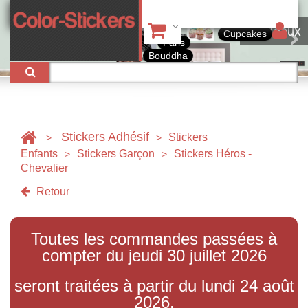
ux
Stickers Adhésif
Stickers
>
>
Enfants
Stickers Garçon
Stickers Héros -
>
>
Chevalier
Retour
Toutes les commandes passées à
compter du jeudi 30 juillet 2026
seront traitées à partir du lundi 24 août
2026.