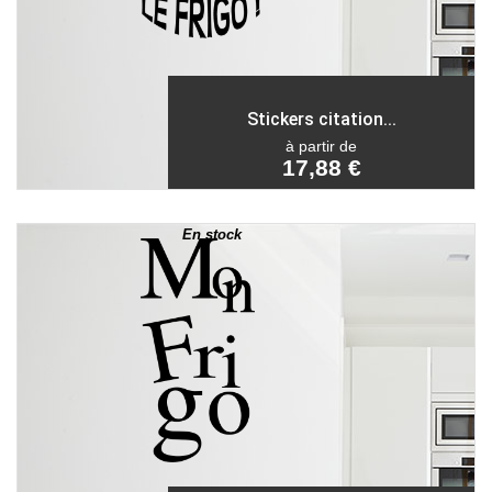
Stickers citation...
à partir de
17,88 €
En stock