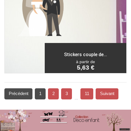
Stickers couple de...
à partir de
5,63 €
Précédent
1
2
3
11
Suivant
...