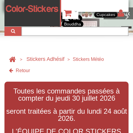
Tableaux
Cupcakes
Paris
Bouddha
Stickers Adhésif
Stickers Météo
>
>
Retour
Toutes les commandes passées à
compter du jeudi 30 juillet 2026
seront traitées à partir du lundi 24 août
2026.
L'ÉQUIPE DE COLOR STICKERS