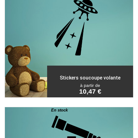
Stickers soucoupe volante
à partir de
10,47 €
En stock