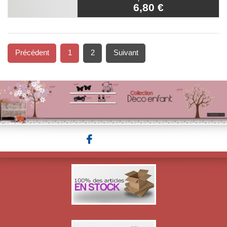
6,80 €
Précédent
1
2
Suivant