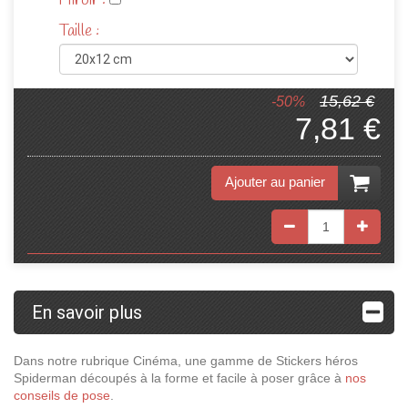
Miroir :
Taille :
15,62 €
-50%
7,81 €
Ajouter au panier
En savoir plus
Dans notre rubrique Cinéma, une gamme de Stickers héros
Spiderman découpés à la forme et facile à poser grâce à
nos
conseils de pose
.