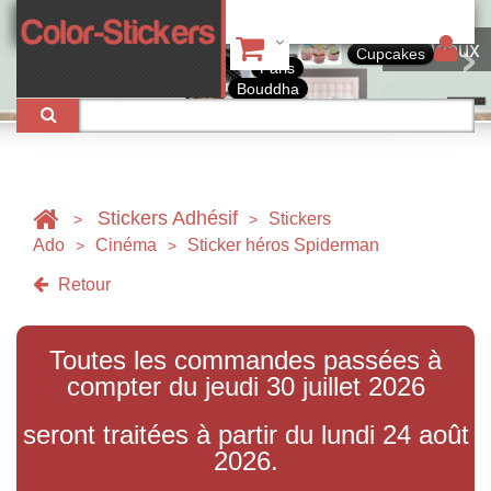
Tableaux
Cupcakes
Paris
Bouddha
Stickers Adhésif
Stickers
>
>
Ado
Cinéma
Sticker héros Spiderman
>
>
Retour
Toutes les commandes passées à
compter du jeudi 30 juillet 2026
seront traitées à partir du lundi 24 août
2026.