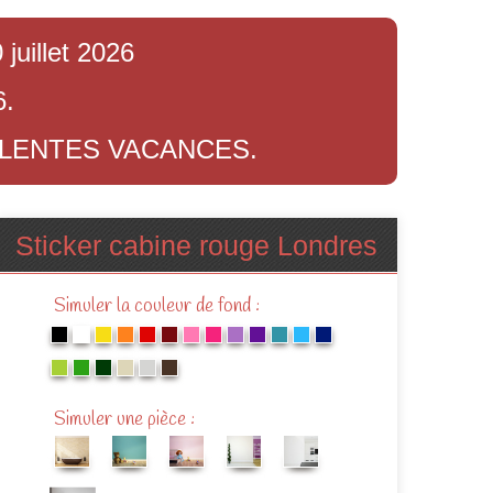
juillet 2026
6.
LLENTES VACANCES.
Sticker cabine rouge Londres
Simuler la couleur de fond :
Simuler une pièce :