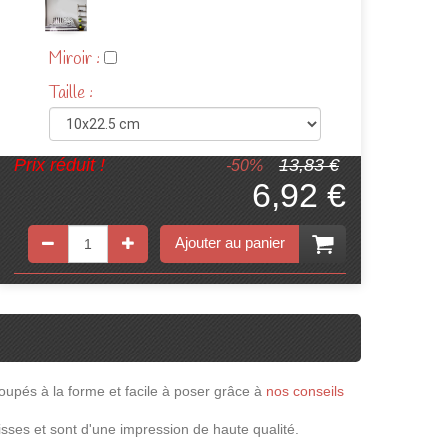
Miroir :
Taille :
Prix réduit !
13,83 €
-50%
6,92 €
Ajouter au panier
pés à la forme et facile à poser grâce à
nos conseils
isses et sont d'une impression de haute qualité.