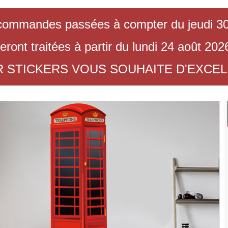
commandes passées à compter du jeudi 30 
eront traitées à partir du lundi 24 août 202
R STICKERS VOUS SOUHAITE D'EXCE