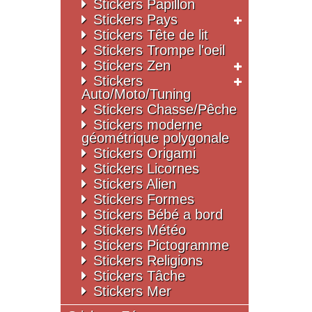
Stickers Papillon
Stickers Pays
Stickers Tête de lit
Stickers Trompe l'oeil
Stickers Zen
Stickers
Auto/Moto/Tuning
Stickers Chasse/Pêche
Stickers moderne
géométrique polygonale
Stickers Origami
Stickers Licornes
Stickers Alien
Stickers Formes
Stickers Bébé a bord
Stickers Météo
Stickers Pictogramme
Stickers Religions
Stickers Tâche
Stickers Mer