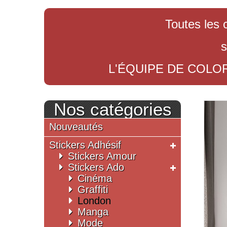
Toutes les 
s
L'ÉQUIPE DE COLO
Nos catégories
Nouveautés
Stickers Adhésif
Stickers Amour
Stickers Ado
Cinéma
Graffiti
London
Manga
Mode