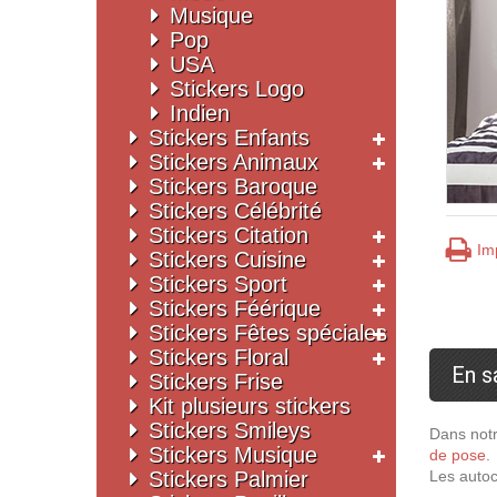
Musique
Pop
USA
Stickers Logo
Indien
Stickers Enfants
Stickers Animaux
Stickers Baroque
Stickers Célébrité
Stickers Citation
Im
Stickers Cuisine
Stickers Sport
Stickers Féérique
Stickers Fêtes spéciales
Stickers Floral
En s
Stickers Frise
Kit plusieurs stickers
Stickers Smileys
Dans notr
Stickers Musique
de pose
.
Stickers Palmier
Les autoc