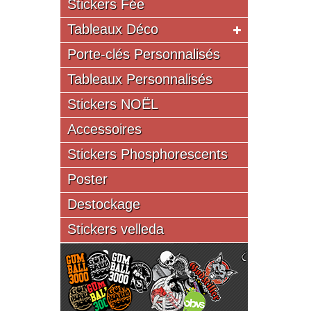
Stickers Fée
Tableaux Déco
Porte-clés Personnalisés
Tableaux Personnalisés
Stickers NOËL
Accessoires
Stickers Phosphorescents
Poster
Destockage
Stickers velleda