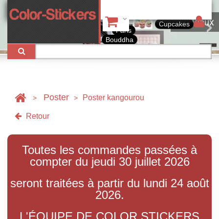
Tableaux
Cupcakes
Paris
Bouddha
Poster
Poster kangourou
>
>
Retour
Toutes les commandes passées à
compter du jeudi 30 juillet 2026
seront traitées à partir du lundi 24 août
2026.
L'ÉQUIPE DE COLOR STICKERS