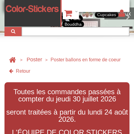
Tableaux
Cupcakes
Paris
Bouddha
Poster
Poster ballons en forme de coeur
>
>
Retour
Toutes les commandes passées à
compter du jeudi 30 juillet 2026
seront traitées à partir du lundi 24 août
2026.
L'ÉQUIPE DE COLOR STICKERS