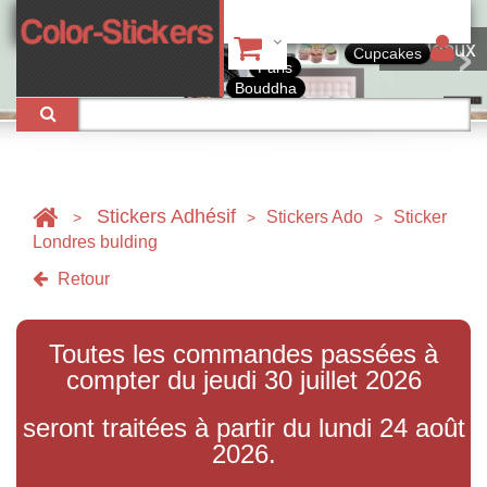
Tableaux
Cupcakes
Paris
Bouddha
Stickers Adhésif
Stickers Ado
Sticker
>
>
>
Londres bulding
Retour
Toutes les commandes passées à
compter du jeudi 30 juillet 2026
seront traitées à partir du lundi 24 août
2026.