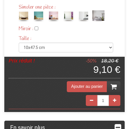
Simuler une pièce :
Miroir :
Taille :
Prix réduit !
18,20 €
-50%
9,10 €
Ajouter au panier
En savoir plus