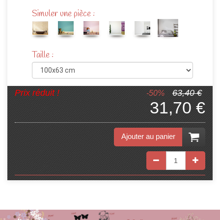
Simuler une pièce :
Taille :
Prix réduit !
63,40 €
-50%
31,70 €
Ajouter au panier