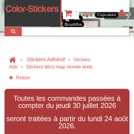
Tableaux
Cupcakes
Paris
Bouddha
Stickers Adhésif
Stickers
>
>
Ado
Stickers déco map monde texte
>
Retour
Toutes les commandes passées à
compter du jeudi 30 juillet 2026
seront traitées à partir du lundi 24 août
2026.