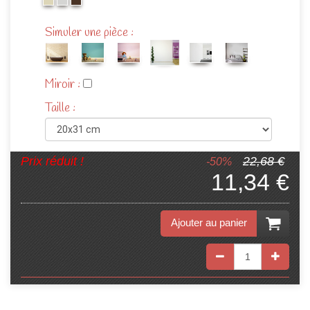
Simuler une pièce :
Miroir :
Taille :
Prix réduit !
22,68 €
-50%
11,34 €
Ajouter au panier