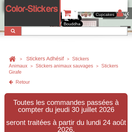
Tableaux
Cupcakes
Paris
Bouddha
Stickers Adhésif
Stickers
>
>
Animaux
Stickers animaux sauvages
Stickers
>
>
Girafe
Retour
Toutes les commandes passées à
compter du jeudi 30 juillet 2026
seront traitées à partir du lundi 24 août
2026.