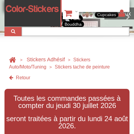
Tableaux
Cupcakes
Paris
Bouddha
Stickers Adhésif
Stickers
>
>
Auto/Moto/Tuning
Stickers tache de peinture
>
Retour
Toutes les commandes passées à
compter du jeudi 30 juillet 2026
seront traitées à partir du lundi 24 août
2026.