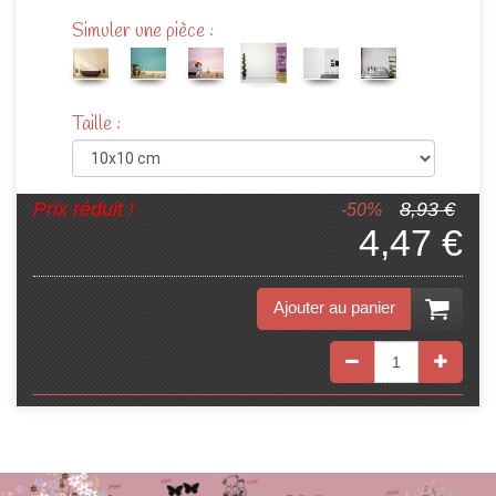
Simuler une pièce :
Taille :
Prix réduit !
8,93 €
-50%
4,47 €
Ajouter au panier