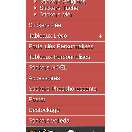
Stickers Religions
Stickers Tâche
Stickers Mer
Stickers Fée
Tableaux Déco
Porte-clés Personnalisés
Tableaux Personnalisés
Stickers NOËL
Accessoires
Stickers Phosphorescents
Poster
Destockage
Stickers velleda