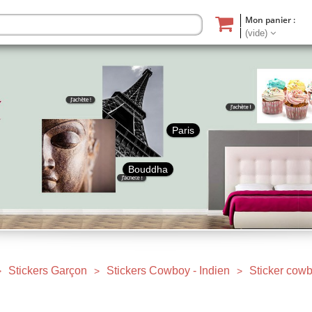
Mon panier :
(vide)
Paris
Bouddha
Stickers Garçon
Stickers Cowboy - Indien
Sticker cow
>
>
>