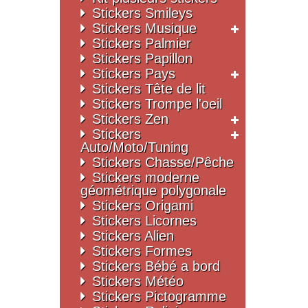
Stickers Smileys
Stickers Musique
Stickers Palmier
Stickers Papillon
Stickers Pays
Stickers Tête de lit
Stickers Trompe l'oeil
Stickers Zen
Stickers
Auto/Moto/Tuning
Stickers Chasse/Pêche
Stickers moderne
géométrique polygonale
Stickers Origami
Stickers Licornes
Stickers Alien
Stickers Formes
Stickers Bébé a bord
Stickers Météo
Stickers Pictogramme