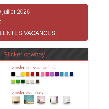
juillet 2026
6.
LLENTES VACANCES.
Sticker cowboy
Simuler la couleur de fond :
Simuler une pièce :