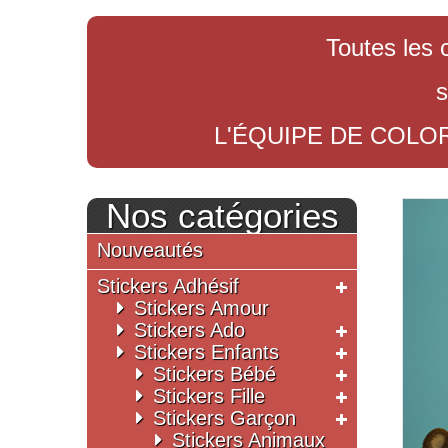
Toutes les 
s
L'ÉQUIPE DE COLO
Nos catégories
Nouveautés
Stickers Adhésif
Stickers Amour
Stickers Ado
Stickers Enfants
Stickers Bébé
Stickers Fille
Stickers Garçon
Stickers Animaux