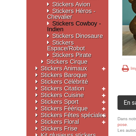
Stickers Avion
Stickers Héros -
Chevalier
Stickers Cowboy -
Indien
Stickers Dinosaure
Stickers
Espace/Robot
Stickers Pirate
Stickers Cirque
Stickers Animaux
Im
Stickers Baroque
Stickers Célébrité
Stickers Citation
Stickers Cuisine
Stickers Sport
En s
Stickers Féérique
Stickers Fêtes spéciales
Dans notr
Stickers Floral
pose
.
Stickers Frise
Les autoc
Kit plusieurs stickers