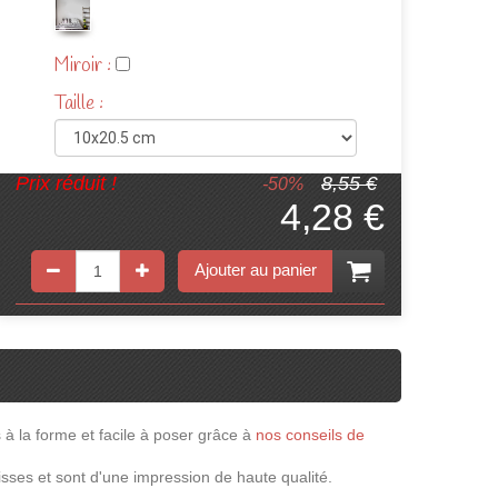
Miroir :
Taille :
Prix réduit !
8,55 €
-50%
4,28 €
Ajouter au panier
 la forme et facile à poser grâce à
nos conseils de
isses et sont d'une impression de haute qualité.