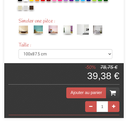
Simuler une pièce :
Taille :
78,75 €
-50%
39,38 €
Ajouter au panier