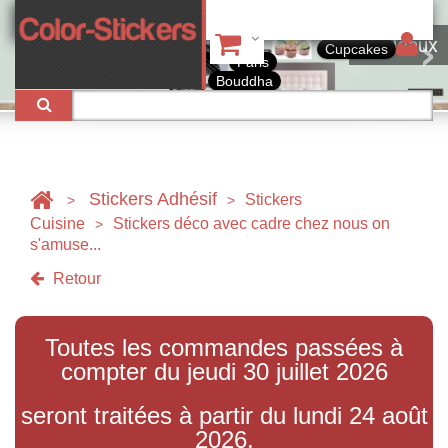
Tableaux
Cupcakes
Paris
Bouddha
Stickers Adhésif
Stickers
>
>
Cuisine
Stickers déco avec cadre chez nous on
>
s'amuse...
Retour
Toutes les commandes passées à
compter du jeudi 30 juillet 2026
seront traitées à partir du lundi 24 août
2026.