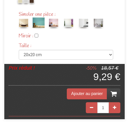
Simuler une pièce :
Miroir :
Taille :
Prix réduit !
18,57 €
-50%
9,29 €
Ajouter au panier