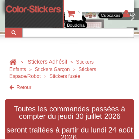
Tableaux
Cupcakes
Paris
Bouddha
Stickers Adhésif
Stickers
>
>
Enfants
Stickers Garçon
Stickers
>
>
Espace/Robot
Stickers fusée
>
Retour
Toutes les commandes passées à
compter du jeudi 30 juillet 2026
seront traitées à partir du lundi 24 août
2026.