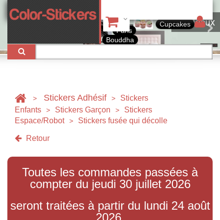
Tableaux
Cupcakes
Paris
Bouddha
Stickers Adhésif
Stickers
>
>
Enfants
Stickers Garçon
Stickers
>
>
Espace/Robot
Stickers fusée qui décolle
>
Retour
Toutes les commandes passées à
compter du jeudi 30 juillet 2026
seront traitées à partir du lundi 24 août
2026.