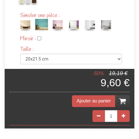
Simuler une pièce :
Miroir :
Taille :
19,19 €
-50%
9,60 €
Ajouter au panier