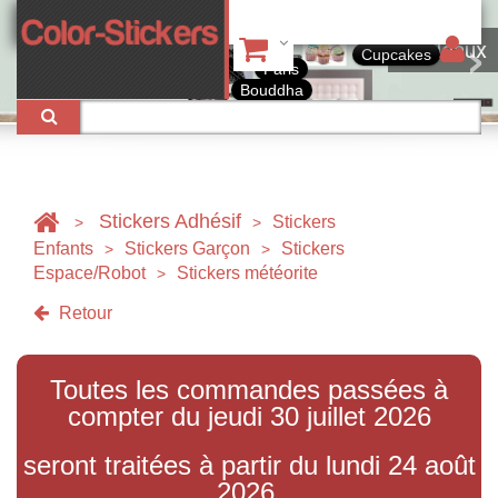
Tableaux
Cupcakes
Paris
Bouddha
Stickers Adhésif
Stickers
>
>
Enfants
Stickers Garçon
Stickers
>
>
Espace/Robot
Stickers météorite
>
Retour
Toutes les commandes passées à
compter du jeudi 30 juillet 2026
seront traitées à partir du lundi 24 août
2026.