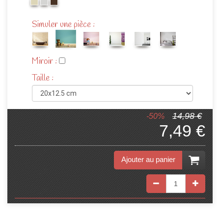
Simuler une pièce :
Miroir :
Taille :
14,98 €
-50%
7,49 €
Ajouter au panier