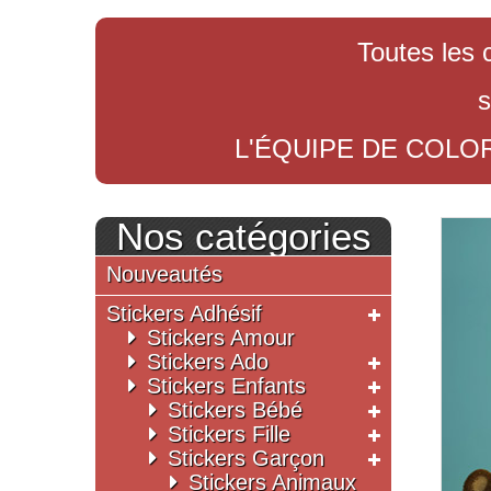
Toutes les 
s
L'ÉQUIPE DE COLO
Nos catégories
Nouveautés
Stickers Adhésif
Stickers Amour
Stickers Ado
Stickers Enfants
Stickers Bébé
Stickers Fille
Stickers Garçon
Stickers Animaux