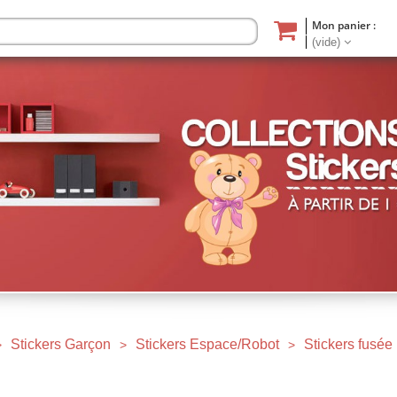
Mon panier :
(vide)
Stickers Garçon
Stickers Espace/Robot
Stickers fusée
>
>
>