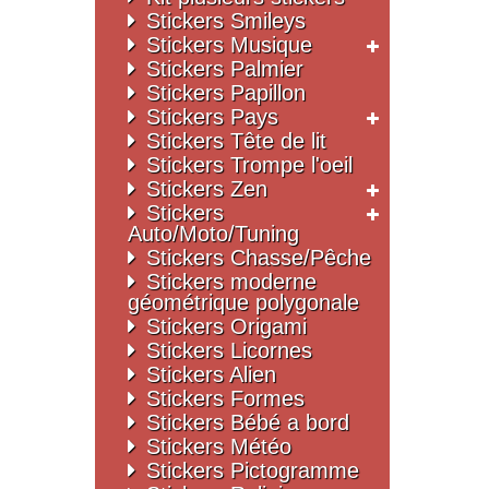
Stickers Smileys
Stickers Musique
Stickers Palmier
Stickers Papillon
Stickers Pays
Stickers Tête de lit
Stickers Trompe l'oeil
Stickers Zen
Stickers
Auto/Moto/Tuning
Stickers Chasse/Pêche
Stickers moderne
géométrique polygonale
Stickers Origami
Stickers Licornes
Stickers Alien
Stickers Formes
Stickers Bébé a bord
Stickers Météo
Stickers Pictogramme