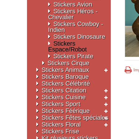
Stickers Avion
Stickers Héros -
Chevalier
Stickers Cowboy -
Indien
Stickers Dinosaure
Stickers
Espace/Robot
Stickers Pirate
Stickers Cirque
Stickers Animaux
Im
Stickers Baroque
Stickers Célébrité
Stickers Citation
Stickers Cuisine
Stickers Sport
Stickers Féérique
Stickers Fêtes spéciales
Stickers Floral
Stickers Frise
Kit plusieurs stickers