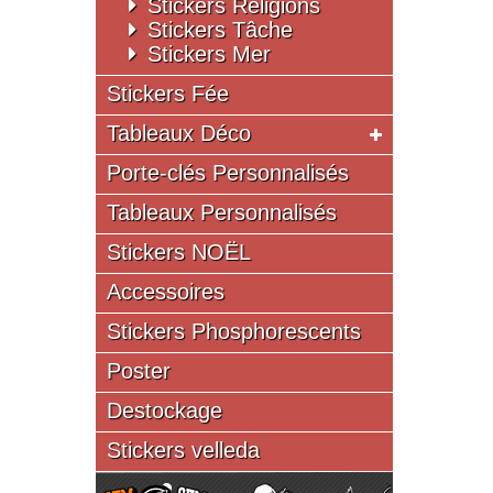
Stickers Religions
Stickers Tâche
Stickers Mer
Stickers Fée
Tableaux Déco
Porte-clés Personnalisés
Tableaux Personnalisés
Stickers NOËL
Accessoires
Stickers Phosphorescents
Poster
Destockage
Stickers velleda