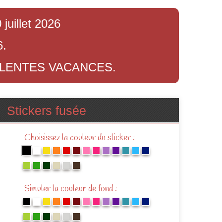
juillet 2026
6.
LLENTES VACANCES.
Stickers fusée
Choisissez la couleur du sticker :
Simuler la couleur de fond :