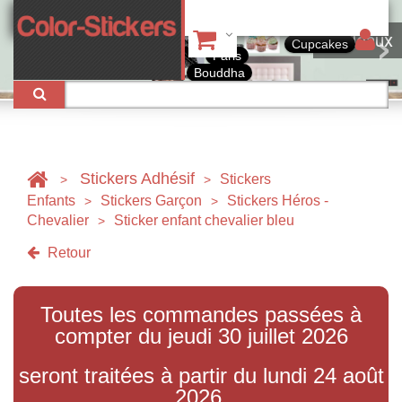
Tableaux
Cupcakes
Paris
Bouddha
Stickers Adhésif
Stickers
>
>
Enfants
Stickers Garçon
Stickers Héros -
>
>
Chevalier
Sticker enfant chevalier bleu
>
Retour
Toutes les commandes passées à
compter du jeudi 30 juillet 2026
seront traitées à partir du lundi 24 août
2026.