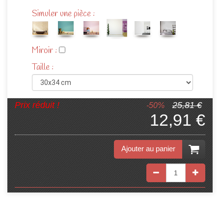
Simuler une pièce :
Miroir :
Taille :
Prix réduit !
25,81 €
-50%
12,91 €
Ajouter au panier