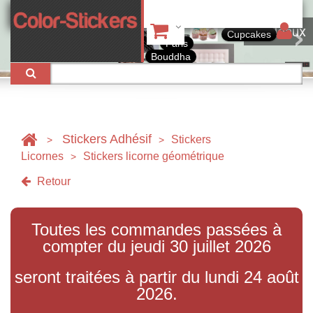
Tableaux
Cupcakes
Paris
Bouddha
Stickers Adhésif
Stickers
>
>
Licornes
Stickers licorne géométrique
>
Retour
Toutes les commandes passées à
compter du jeudi 30 juillet 2026
seront traitées à partir du lundi 24 août
2026.