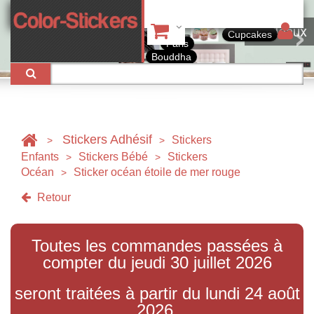
Tableaux
Cupcakes
Paris
Bouddha
Stickers Adhésif
Stickers
>
>
Enfants
Stickers Bébé
Stickers
>
>
Océan
Sticker océan étoile de mer rouge
>
Retour
Toutes les commandes passées à
compter du jeudi 30 juillet 2026
seront traitées à partir du lundi 24 août
2026.