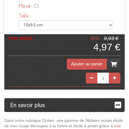
Miroir :
Taille :
Prix réduit !
9,93 €
-50%
4,97 €
Ajouter au panier
En savoir plus
Dans notre rubrique Océan, une gamme de Stickers océan étoile
de mer rouge découpés à la forme et facile à poser grâce à
nos