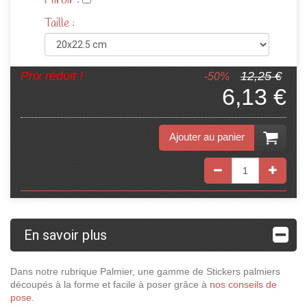
Miroir :
Taille :
Prix réduit !
12,25 €
-50%
6,13 €
Ajouter au panier
En savoir plus
Dans notre rubrique Palmier, une gamme de Stickers palmiers
découpés à la forme et facile à poser grâce à
nos conseils de
pose
.